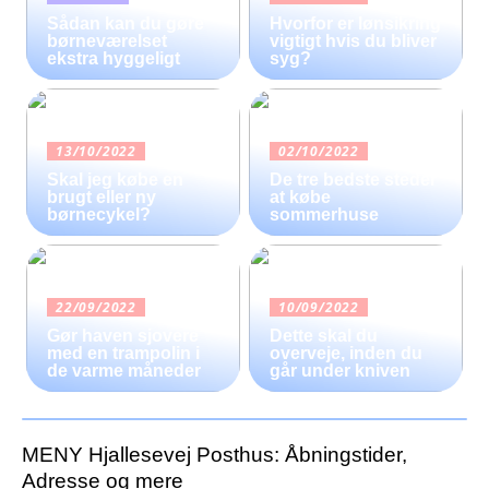
Sådan kan du gøre
Hvorfor er lønsikring
børneværelset
vigtigt hvis du bliver
ekstra hyggeligt
syg?
13/10/2022
02/10/2022
Skal jeg købe en
De tre bedste steder
brugt eller ny
at købe
børnecykel?
sommerhuse
22/09/2022
10/09/2022
Gør haven sjovere
Dette skal du
med en trampolin i
overveje, inden du
de varme måneder
går under kniven
MENY Hjallesevej Posthus: Åbningstider,
Adresse og mere