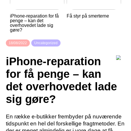
iPhone-reparation for få
Få styr på smerterne
penge – kan det
overhovedet lade sig
gøre?
18/08/2022
Uncategorized
iPhone-reparation
for få penge – kan
det overhovedet lade
sig gøre?
En række e-butikker frembyder på nuværende
tidspunkt en hel del forskellige fragtmetoder. En
der er meget almindelig er i vore dage at få