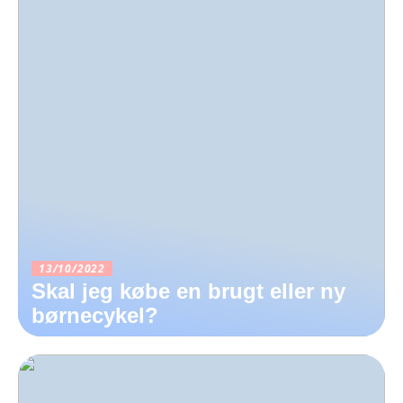
13/10/2022
Skal jeg købe en brugt eller ny
børnecykel?