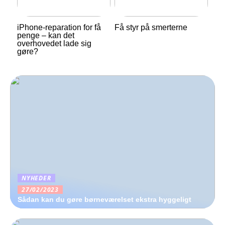
iPhone-reparation for få
Få styr på smerterne
penge – kan det
overhovedet lade sig
gøre?
NYHEDER
27/02/2023
Sådan kan du gøre børneværelset ekstra hyggeligt