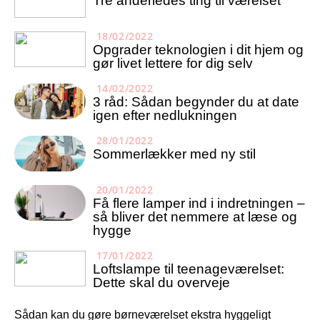
Tre anderledes ting til værelset
18/02/2022
Opgrader teknologien i dit hjem og
gør livet lettere for dig selv
14/02/2022
3 råd: Sådan begynder du at date
igen efter nedlukningen
28/01/2022
Sommerlækker med ny stil
20/01/2022
Få flere lamper ind i indretningen –
så bliver det nemmere at læse og
hygge
17/01/2022
Loftslampe til teenageværelset:
Dette skal du overveje
Sådan kan du gøre børneværelset ekstra hyggeligt