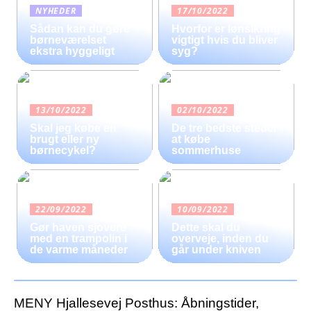
NYHEDER
17/10/2022
Sådan kan du gøre
Hvorfor er lønsikring
børneværelset
vigtigt hvis du bliver
ekstra hyggeligt
syg?
13/10/2022
02/10/2022
Skal jeg købe en
De tre bedste steder
brugt eller ny
at købe
børnecykel?
sommerhuse
22/09/2022
10/09/2022
Gør haven sjovere
Dette skal du
med en trampolin i
overveje, inden du
de varme måneder
går under kniven
MENY Hjallesevej Posthus: Åbningstider,