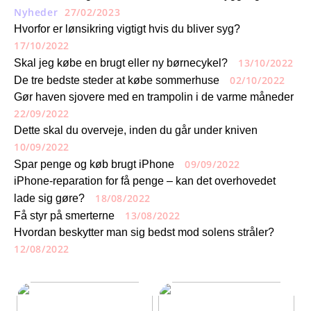
Nyheder
27/02/2023
Hvorfor er lønsikring vigtigt hvis du bliver syg?
17/10/2022
13/10/2022
Skal jeg købe en brugt eller ny børnecykel?
02/10/2022
De tre bedste steder at købe sommerhuse
Gør haven sjovere med en trampolin i de varme måneder
22/09/2022
Dette skal du overveje, inden du går under kniven
10/09/2022
09/09/2022
Spar penge og køb brugt iPhone
iPhone-reparation for få penge – kan det overhovedet
18/08/2022
lade sig gøre?
13/08/2022
Få styr på smerterne
Hvordan beskytter man sig bedst mod solens stråler?
12/08/2022