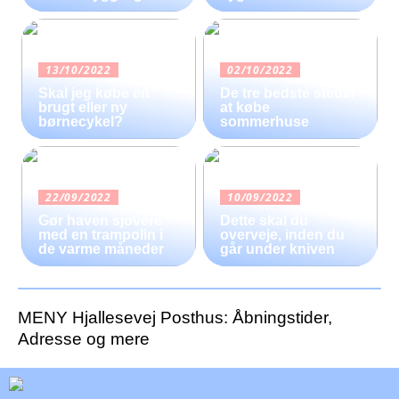
13/10/2022
02/10/2022
Skal jeg købe en
De tre bedste steder
brugt eller ny
at købe
børnecykel?
sommerhuse
22/09/2022
10/09/2022
Gør haven sjovere
Dette skal du
med en trampolin i
overveje, inden du
de varme måneder
går under kniven
MENY Hjallesevej Posthus: Åbningstider,
Adresse og mere