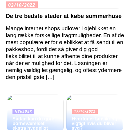
02/10/2022
De tre bedste steder at købe sommerhuse
Mange internet shops udlover i øjeblikket en
lang række forskellige fragtmuligheder. En af de
mest populære er for øjeblikket at få sendt til en
pakkeshop, fordi det så giver dig god
fleksibilitet til at kunne afhente dine produkter
når der er mulighed for det. Løsningen er
nemlig vældig let gængelig, og oftest ydermere
den prisbilligste […]
NYHEDER
17/10/2022
Sådan kan du gøre
Hvorfor er lønsikring
børneværelset
vigtigt hvis du bliver
ekstra hyggeligt
syg?