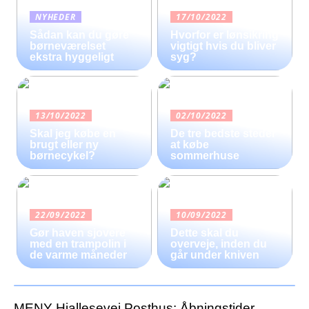
NYHEDER
17/10/2022
Sådan kan du gøre
Hvorfor er lønsikring
børneværelset
vigtigt hvis du bliver
ekstra hyggeligt
syg?
13/10/2022
02/10/2022
Skal jeg købe en
De tre bedste steder
brugt eller ny
at købe
børnecykel?
sommerhuse
22/09/2022
10/09/2022
Gør haven sjovere
Dette skal du
med en trampolin i
overveje, inden du
de varme måneder
går under kniven
MENY Hjallesevej Posthus: Åbningstider,