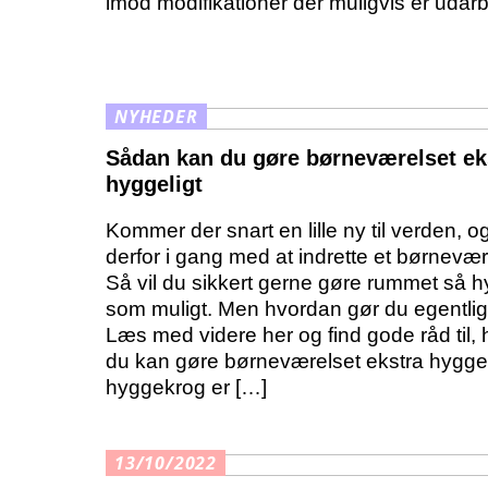
imod modifikationer der muligvis er udarb
NYHEDER
Sådan kan du gøre børneværelset ek
hyggeligt
Kommer der snart en lille ny til verden, o
derfor i gang med at indrette et børnevæ
Så vil du sikkert gerne gøre rummet så h
som muligt. Men hvordan gør du egentlig
Læs med videre her og find gode råd til,
du kan gøre børneværelset ekstra hyggel
hyggekrog er […]
13/10/2022