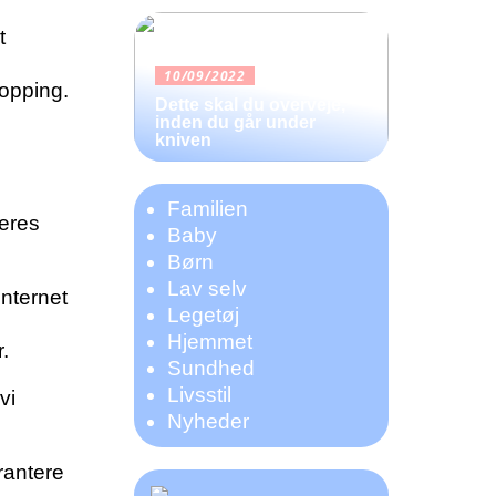
t
10/09/2022
hopping.
Dette skal du overveje,
inden du går under
kniven
Familien
geres
Baby
Børn
Lav selv
internet
Legetøj
Hjemmet
.
Sundhed
Livsstil
vi
Nyheder
rantere