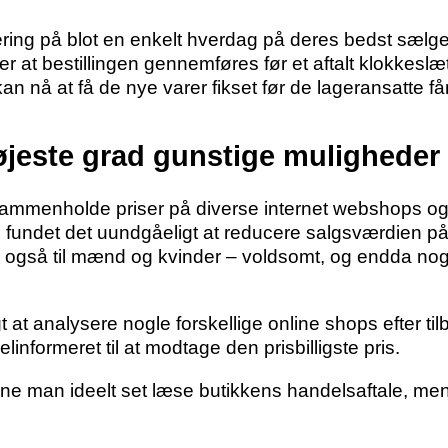
vering på blot en enkelt hverdag på deres bedst sælg
r at bestillingen gennemføres før et aftalt klokkeslæ
n nå at få de nye varer fikset før de lageransatte får 
højeste grad gunstige muligheder
at sammenholde priser på diverse internet webshops o
ps fundet det uundgåeligt at reducere salgsværdien p
es også til mænd og kvinder – voldsomt, og endda nog
gt at analysere nogle forskellige online shops efter til
informeret til at modtage den prisbilligste pris.
nne man ideelt set læse butikkens handelsaftale, men