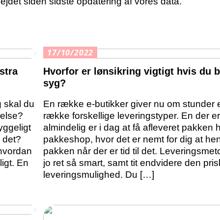
ejdet siden sidste opdatering af vores data.
17/10/2022
stra
Hvorfor er lønsikring vigtigt hvis du b
syg?
g skal du
En række e-butikker giver nu om stunder 
relse?
række forskellige leveringstyper. En der e
yggeligt
almindelig er i dag at få afleveret pakken
 det?
pakkeshop, hvor det er nemt for dig at he
 hvordan
pakken når der er tid til det. Leveringsme
igt. En
jo ret så smart, samt tit endvidere den prisb
leveringsmulighed. Du […]