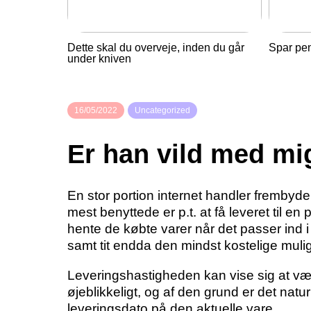
Dette skal du overveje, inden du går
Spar pe
under kniven
16/05/2022
Uncategorized
Er han vild med mi
En stor portion internet handler frembyde
mest benyttede er p.t. at få leveret til en
hente de købte varer når det passer ind 
samt tit endda den mindst kostelige mulig
Leveringshastigheden kan vise sig at væ
øjeblikkeligt, og af den grund er det nat
leveringsdato på den aktuelle vare.