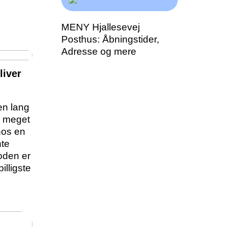
MENY Hjallesevej
Posthus: Åbningstider,
Adresse og mere
liver
en lang
r meget
 hos en
nte
toden er
illigste