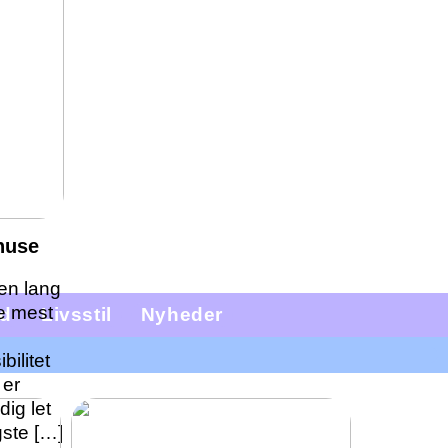
huse
 en lang
de mest
d
Livsstil
Nyheder
bilitet
 er
ig let
gste […]