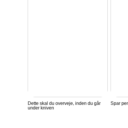
Dette skal du overveje, inden du går
Spar pe
under kniven