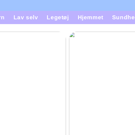
rn
Lav selv
Legetøj
Hjemmet
Sundhe