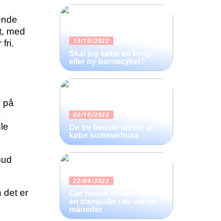
ende
t, med
13/10/2022
fri.
Skal jeg købe en brugt
eller ny børnecykel?
g på
å
02/10/2022
le
De tre bedste steder at
købe sommerhuse
bud
22/09/2022
 det er
Gør haven sjovere med
en trampolin i de varme
måneder