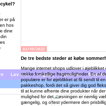
ecykel?
e
er er på
ken hos
e dine
 din
les
e
02/10/2022
De tre bedste steder at købe sommer
Mange internet shops udlover i øjeblikket
række forskellige fragtmuligheder. En af 
rn
Lav selv
Legetøj
Hjemmet
Sundhe
populære er for øjeblikket at få sendt til en
pakkeshop, fordi det så giver dig god fleksi
til at kunne afhente dine produkter når der
mulighed for det. Løsningen er nemlig væld
gængelig, og oftest ydermere den prisbilli