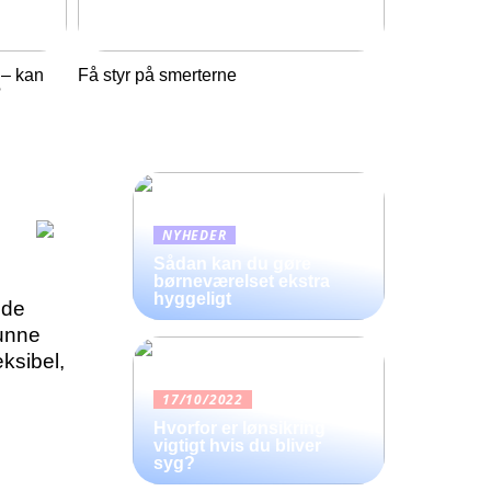
 – kan
Få styr på smerterne
?
NYHEDER
Sådan kan du gøre
børneværelset ekstra
hyggeligt
 de
kunne
ksibel,
17/10/2022
Hvorfor er lønsikring
vigtigt hvis du bliver
syg?