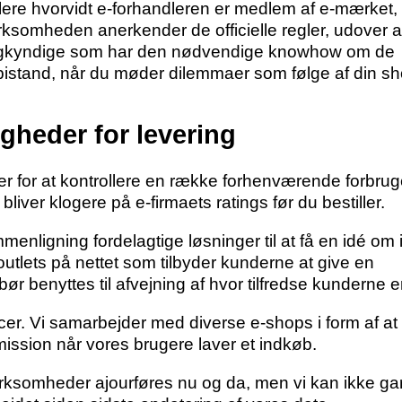
ere hvorvidt e-forhandleren er medlem af e-mærket,
virksomheden anerkender de officielle regler, udover a
agkyndige som har den nødvendige knowhow om de
l bistand, når du møder dilemmaer som følge af din s
gheder for levering
der for at kontrollere en række forhenværende forbru
bliver klogere på e-firmaets ratings før du bestiller.
enligning fordelagtige løsninger til at få en idé om 
tlets på nettet som tilbyder kunderne at give en
 benyttes til afvejning af hvor tilfredse kunderne er
r. Vi samarbejder med diverse e-shops i form af at 
ission når vores brugere laver et indkøb.
irksomheder ajourføres nu og da, men vi kan ikke ga