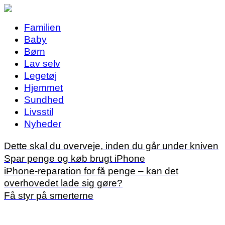
Familien
Baby
Børn
Lav selv
Legetøj
Hjemmet
Sundhed
Livsstil
Nyheder
Dette skal du overveje, inden du går under kniven
Spar penge og køb brugt iPhone
iPhone-reparation for få penge – kan det
overhovedet lade sig gøre?
Få styr på smerterne