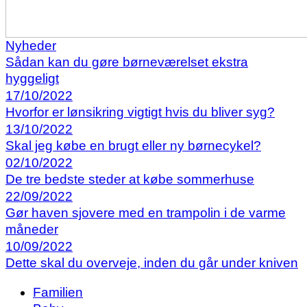
Nyheder
Sådan kan du gøre børneværelset ekstra
hyggeligt
17/10/2022
Hvorfor er lønsikring vigtigt hvis du bliver syg?
13/10/2022
Skal jeg købe en brugt eller ny børnecykel?
02/10/2022
De tre bedste steder at købe sommerhuse
22/09/2022
Gør haven sjovere med en trampolin i de varme
måneder
10/09/2022
Dette skal du overveje, inden du går under kniven
Familien