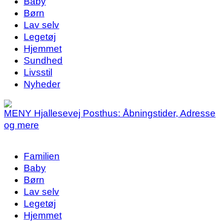
Baby
Børn
Lav selv
Legetøj
Hjemmet
Sundhed
Livsstil
Nyheder
MENY Hjallesevej Posthus: Åbningstider, Adresse
og mere
Familien
Baby
Børn
Lav selv
Legetøj
Hjemmet