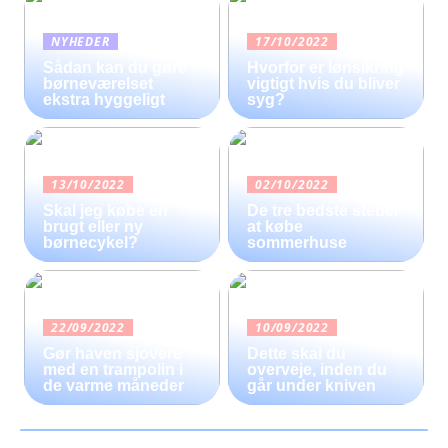
NYHEDER
17/10/2022
Sådan kan du gøre
Hvorfor er lønsikring
børneværelset
vigtigt hvis du bliver
ekstra hyggeligt
syg?
13/10/2022
02/10/2022
Skal jeg købe en
De tre bedste steder
brugt eller ny
at købe
børnecykel?
sommerhuse
22/09/2022
10/09/2022
Gør haven sjovere
Dette skal du
med en trampolin i
overveje, inden du
de varme måneder
går under kniven