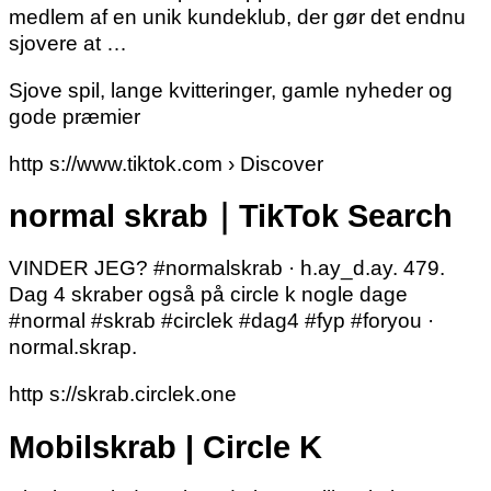
medlem af en unik kundeklub, der gør det endnu
sjovere at …
Sjove spil, lange kvitteringer, gamle nyheder og
gode præmier
http s://www.tiktok.com › Discover
normal skrab｜TikTok Search
VINDER JEG? #normalskrab · h.ay_d.ay. 479.
Dag 4 skraber også på circle k nogle dage
#normal #skrab #circlek #dag4 #fyp #foryou ·
normal.skrap.
http s://skrab.circlek.one
Mobilskrab | Circle K