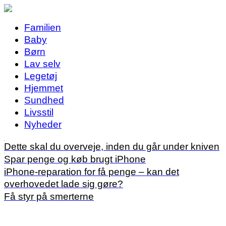
Familien
Baby
Børn
Lav selv
Legetøj
Hjemmet
Sundhed
Livsstil
Nyheder
Dette skal du overveje, inden du går under kniven
Spar penge og køb brugt iPhone
iPhone-reparation for få penge – kan det
overhovedet lade sig gøre?
Få styr på smerterne