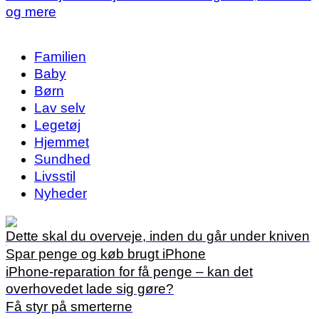
og mere
Familien
Baby
Børn
Lav selv
Legetøj
Hjemmet
Sundhed
Livsstil
Nyheder
Dette skal du overveje, inden du går under kniven
Spar penge og køb brugt iPhone
iPhone-reparation for få penge – kan det
overhovedet lade sig gøre?
Få styr på smerterne