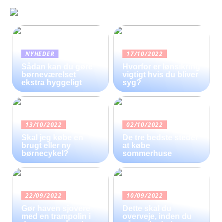
NYHEDER
17/10/2022
Sådan kan du gøre
Hvorfor er lønsikring
børneværelset
vigtigt hvis du bliver
ekstra hyggeligt
syg?
13/10/2022
02/10/2022
Skal jeg købe en
De tre bedste steder
brugt eller ny
at købe
børnecykel?
sommerhuse
22/09/2022
10/09/2022
Gør haven sjovere
Dette skal du
med en trampolin i
overveje, inden du