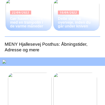
22/09/2022
10/09/2022
Gør haven sjovere
Dette skal du
med en trampolin i
overveje, inden du
de varme måneder
går under kniven
MENY Hjallesevej Posthus: Åbningstider,
Adresse og mere