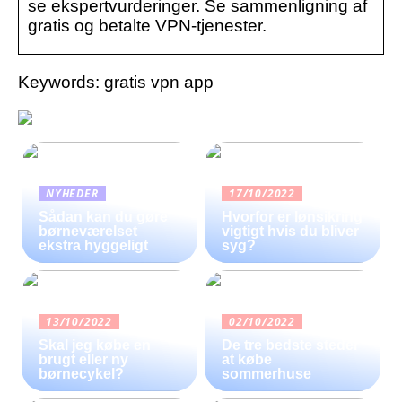
se ekspertvurderinger. Se sammenligning af
gratis og betalte VPN-tjenester.
Keywords: gratis vpn app
NYHEDER
17/10/2022
Sådan kan du gøre
Hvorfor er lønsikring
børneværelset
vigtigt hvis du bliver
ekstra hyggeligt
syg?
13/10/2022
02/10/2022
Skal jeg købe en
De tre bedste steder
brugt eller ny
at købe
børnecykel?
sommerhuse