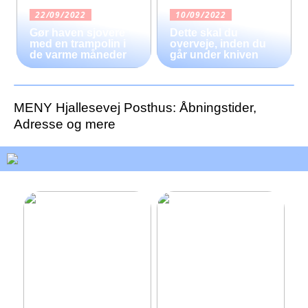
22/09/2022
10/09/2022
Gør haven sjovere
Dette skal du
med en trampolin i
overveje, inden du
de varme måneder
går under kniven
MENY Hjallesevej Posthus: Åbningstider,
Adresse og mere