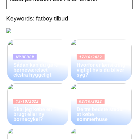
Keywords: fatboy tilbud
NYHEDER
17/10/2022
Sådan kan du gøre
Hvorfor er lønsikring
børneværelset
vigtigt hvis du bliver
ekstra hyggeligt
syg?
13/10/2022
02/10/2022
Skal jeg købe en
De tre bedste steder
brugt eller ny
at købe
børnecykel?
sommerhuse