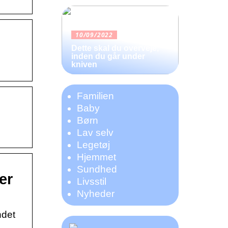
10/09/2022
Dette skal du overveje,
inden du går under
kniven
Familien
Baby
Børn
Lav selv
Legetøj
Hjemmet
Sundhed
er
Livsstil
Nyheder
ndet