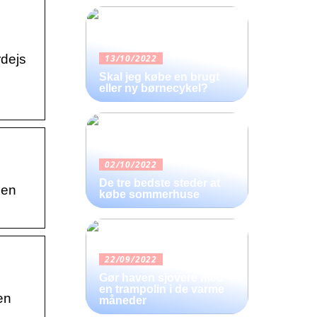
rdejs
13/10/2022
Skal jeg købe en brugt
eller ny børnecykel?
02/10/2022
De tre bedste steder at
den
købe sommerhuse
22/09/2022
Gør haven sjovere med
en trampolin i de varme
en
måneder