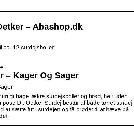
 Oetker – Abashop.dk
 ca. 12 surdejsboller.
-oe…
er – Kager Og Sager
Sager
rtigt bage lækre surdejsboller og brød, helt uden
 pose Dr. Oetker Surdej består af både tørret surdej
t sætte fut i surdejen og få brødet til at hæve på
ødet