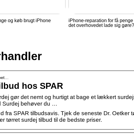
nge og køb brugt iPhone
iPhone-reparation for få penge
det overhovedet lade sig gøre
rhandler
-oet…
 tilbud hos SPAR
dej gør det nemt og hurtigt at bage et lækkert surde
Med Surdej behøver du …
d fra SPAR tilbudsavis. Tjek de seneste Dr. Oetker t
r tørret surdej tilbud til de bedste priser.