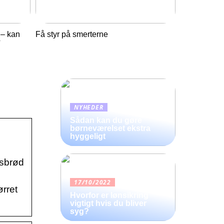
 – kan
Få styr på smerterne
?
NYHEDER
Sådan kan du gøre
børneværelset ekstra
hyggeligt
jsbrød
17/10/2022
ørret
Hvorfor er lønsikring
vigtigt hvis du bliver
syg?