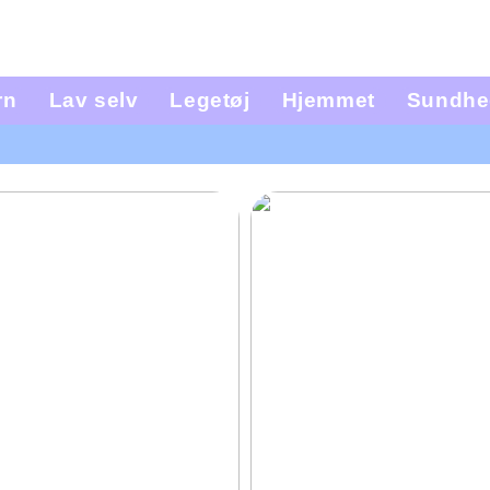
rn
Lav selv
Legetøj
Hjemmet
Sundhe