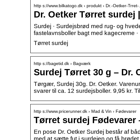
http s://www.bilkatogo.dk › produkt › Dr.-Oetker-Trret
Dr. Oetker Tørret surdej
Surdej · Surdejsbrød med rug- og hved
fastelavnsboller bagt med kagecreme 
Tørret surdej
http s://bagetid.dk › Bagværk
Surdej Tørret 30 g – Dr.
Tørgær, Surdej 30g. Dr. Oetker. Varen
svarer til ca. 12 surdejsboller. 9,95 kr. Ti
http s://www.pricerunner.dk › Mad & Vin › Fødevarer
Tørret surdej Fødevarer 
En pose Dr. Oetker Surdej består af bå
med at sætte fut i surdejen og få brødet 