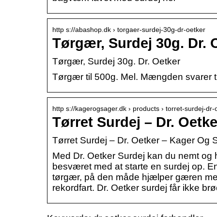
http s://abashop.dk › torgaer-surdej-30g-dr-oetker
Tørgær, Surdej 30g. Dr.
Tørgær, Surdej 30g. Dr. Oetker
Tørgær til 500g. Mel. Mængden svarer til
http s://kagerogsager.dk › products › torret-surdej-dr
Tørret Surdej – Dr. Oetk
Tørret Surdej – Dr. Oetker – Kager Og 
Med Dr. Oetker Surdej kan du nemt og hu
besværet med at starte en surdej op. En
tørgær, på den måde hjælper gæren med a
rekordfart. Dr. Oetker surdej får ikke br