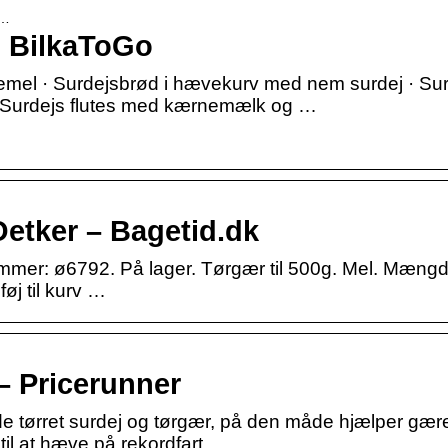
-…
 | BilkaToGo
emel · Surdejsbrød i hævekurv med nem surdej · Su
· Surdejs flutes med kærnemælk og …
 Oetker – Bagetid.dk
ummer: ø6792. På lager. Tørgær til 500g. Mel. Mæng
lføj til kurv …
– Pricerunner
de tørret surdej og tørgær, på den måde hjælper gær
til at hæve på rekordfart.