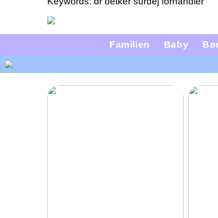
Keywords: dr oetker surdej forhandler
Familien
Baby
Bø