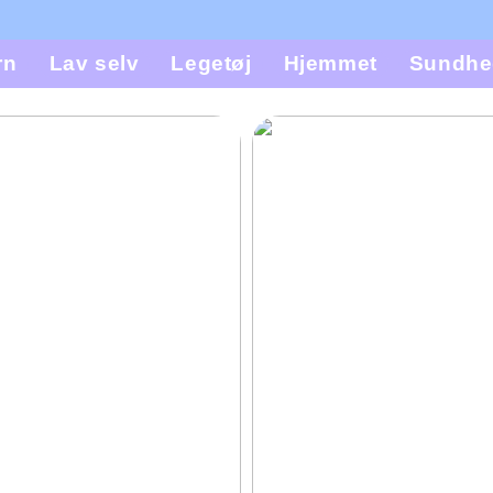
rn
Lav selv
Legetøj
Hjemmet
Sundhe