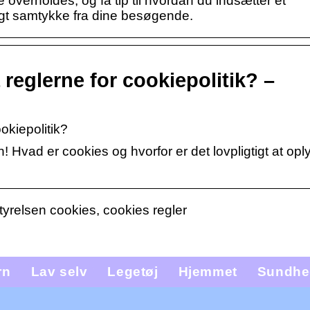
overholdes, og få tip til hvordan du indsætter et
igt samtykke fra dine besøgende.
 reglerne for cookiepolitik? –
okiepolitik?
 Hvad er cookies og hvorfor er det lovpligtigt at opl
yrelsen cookies, cookies regler
rn
Lav selv
Legetøj
Hjemmet
Sundhe