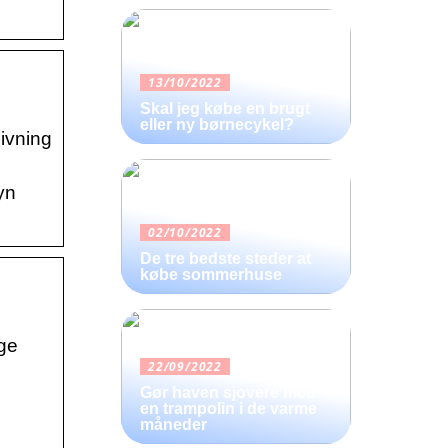
13/10/2022
Skal jeg købe en brugt
eller ny børnecykel?
ivning
yn
02/10/2022
De tre bedste steder at
købe sommerhuse
ge
22/09/2022
Gør haven sjovere med
en trampolin i de varme
måneder