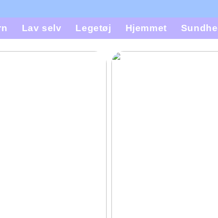
rn
Lav selv
Legetøj
Hjemmet
Sundhe