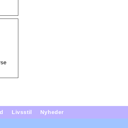
yse
d
Livsstil
Nyheder