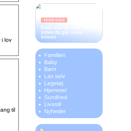
10/09/2022
Dette skal du overveje,
inden du går under
kniven
i lov
Familien
Baby
Børn
Lav selv
Legetøj
Hjemmet
Sundhed
Livsstil
ang til
Nyheder