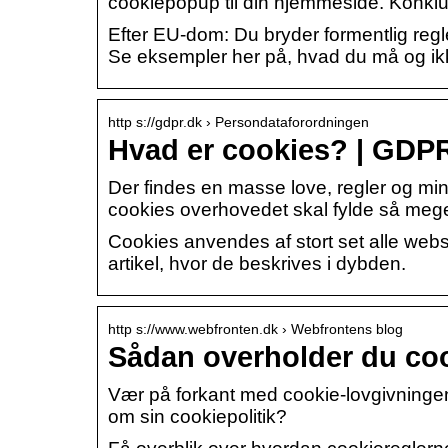
cookiepopup til din hjemmeside. Konklu
Efter EU-dom: Du bryder formentlig regl
Se eksempler her på, hvad du må og ik
http s://gdpr.dk › Persondataforordningen
Hvad er cookies? | GDP
Der findes en masse love, regler og m
cookies overhovedet skal fylde så mege
Cookies anvendes af stort set alle webs
artikel, hvor de beskrives i dybden.
http s://www.webfronten.dk › Webfrontens blog
Sådan overholder du cook
Vær på forkant med cookie-lovgivningen!
om sin cookiepolitik?