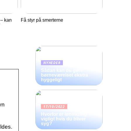
 – kan
Få styr på smerterne
?
NYHEDER
Sådan kan du gøre
børneværelset ekstra
hyggeligt
yn
17/10/2022
Hvorfor er lønsikring
vigtigt hvis du bliver
syg?
ldes.