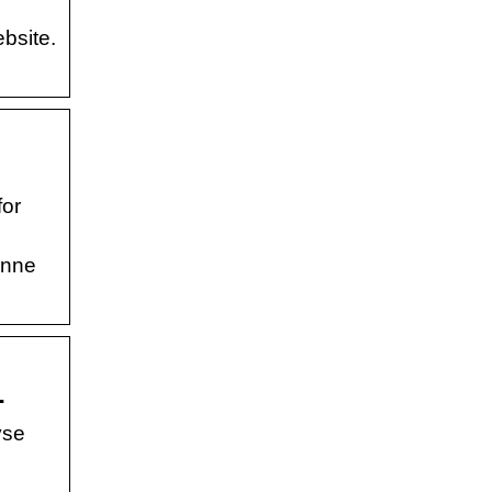
bsite.
for
enne
1
yse