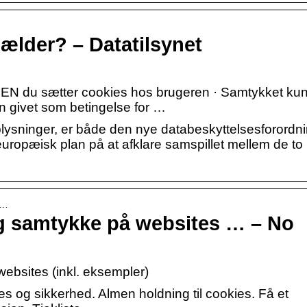
gælder? – Datatilsynet
 INDEN du sætter cookies hos brugeren · Samtykket ku
n givet som betingelse for …
lysninger, er både den nye databeskyttelsesforordn
å europæisk plan på at afklare samspillet mellem de to
v…
og samtykke på websites … – No
ebsites (inkl. eksempler)
es og sikkerhed. Almen holdning til cookies. Få et