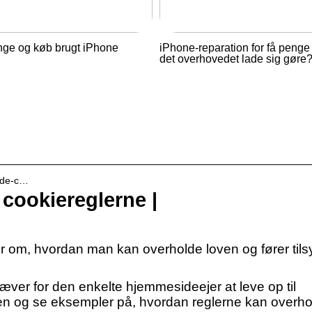
nge og køb brugt iPhone
iPhone-reparation for få penge
det overhovedet lade sig gøre
olde-c…
cookiereglerne |
er om, hvordan man kan overholde loven og fører tils
ræver for den enkelte hjemmesideejer at leve op til
en og se eksempler på, hvordan reglerne kan overho