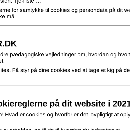
sion. Tjekliste …
erne for samtykke til cookies og persondata på dit we
ke må.
R.DK
indre pædagogiske vejledninger om, hvordan og hvor
t.
ites. Få styr på dine cookies ved at tage et kig på d
iereglerne på dit website i 202
 Hvad er cookies og hvorfor er det lovpligtigt at opl