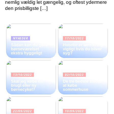
nemlig vældig let gængelig, og oftest ydermere
den prisbilligste […]
NYHEDER
17/10/2022
Sådan kan du gøre
Hvorfor er lønsikring
børneværelset
vigtigt hvis du bliver
ekstra hyggeligt
syg?
13/10/2022
02/10/2022
Skal jeg købe en
De tre bedste steder
brugt eller ny
at købe
børnecykel?
sommerhuse
22/09/2022
10/09/2022