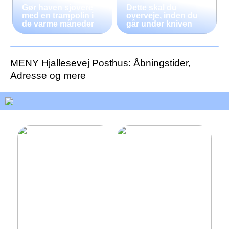
Gør haven sjovere
Dette skal du
med en trampolin i
overveje, inden du
de varme måneder
går under kniven
MENY Hjallesevej Posthus: Åbningstider,
Adresse og mere